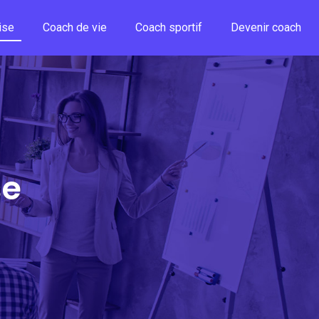
ise
Coach de vie
Coach sportif
Devenir coach
se